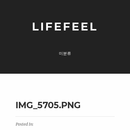
LIFEFEEL
미분류
IMG_5705.PNG
Posted In: