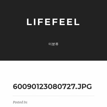
LIFEFEEL
미분류
60090123080727.JPG
Posted In: