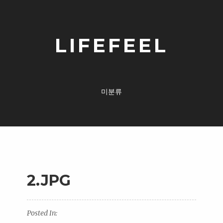
LIFEFEEL
미분류
2.JPG
Posted In: